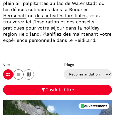
plein air palpitantes au
lac de Walenstadt
ou
Points de vue
les délices culinaires dans la
Bündner
Châteaux forts, châteaux et ruines
Herrschaft
ou
des activités familiales
, vous
Églises & chapelles
trouverez ici l'inspiration et des conseils
Musées & expositions
pratiques pour votre séjour dans la holiday
Lieux d'émerveillement
region Heidiland. Planifiez dès maintenant votre
Localités
expérience personnelle dans le Heidiland.
Attractions naturelles
Vue
Triage
Loisirs et sports
Pour les familles et les enfants
Ouvrir le filtre
Bien-être et plaisirs de la baignade
ouvertement