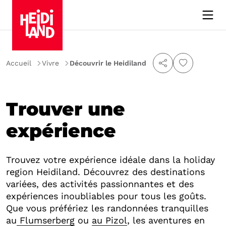
Rechercher
Accueil
Vivre
Découvrir le Heidiland
Rechercher
Trouver une
Lieu
expérience
Dépendance aux conditions
météorologiques
Trouvez votre expérience idéale dans la holiday
region Heidiland. Découvrez des destinations
Sites touristiques
variées, des activités passionnantes et des
expériences inoubliables pour tous les goûts.
Sites touristiques
Que vous préfériez les randonnées tranquilles
Tous les sites touristiques
au
Flumserberg
ou
au Pizol
, les aventures en
Architecture