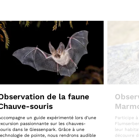
Observation de la faune
Observ
Chauve-souris
Marmo
Accompagne un guide expérimenté lors d'une
Participe 
excursion passionnante sur les chauves-
Flumserber
souris dans le Giessenpark. Grâce à une
leur habita
technologie de pointe, nous rendrons audible
découvre de