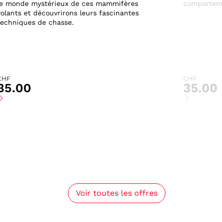
le monde mystérieux de ces mammifères
comporteme
volants et découvrirons leurs fascinantes
techniques de chasse.
CHF
CHF
35.00
35.00
Voir toutes les offres