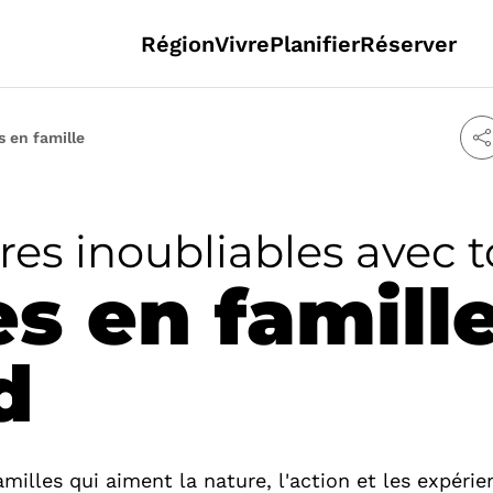
Région
Vivre
Planifier
Réserver
 en famille
es inoubliables avec t
s en famille
d
amilles qui aiment la nature, l'action et les expéri