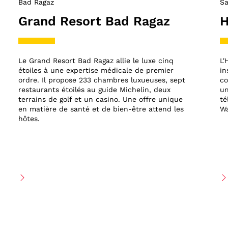
Bad Ragaz
Sa
Grand Resort Bad Ragaz
H
Le Grand Resort Bad Ragaz allie le luxe cinq
L'
étoiles à une expertise médicale de premier
in
ordre. Il propose 233 chambres luxueuses, sept
co
restaurants étoilés au guide Michelin, deux
un
terrains de golf et un casino. Une offre unique
té
en matière de santé et de bien-être attend les
Wa
hôtes.