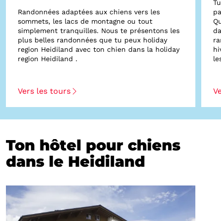
Tu
Randonnées adaptées aux chiens vers les
pa
sommets, les lacs de montagne ou tout
Qu
simplement tranquilles. Nous te présentons les
da
plus belles randonnées que tu peux holiday
ra
region Heidiland avec ton chien dans la holiday
hi
region Heidiland .
le
Vers les tours
Ve
Ton hôtel pour chiens
dans le Heidiland