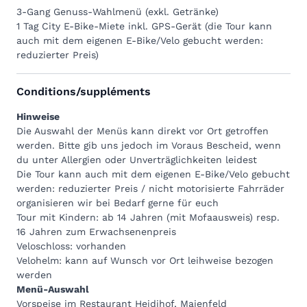
Distanz:
25,1 km
3-Gang Genuss-Wahlmenü (exkl. Getränke)
Höhenmeter:
+208 m / -208 m
1 Tag City E-Bike-Miete inkl. GPS-Gerät (die Tour kann
Schwierigkeitsgrad:
mittel
auch mit dem eigenen E-Bike/Velo gebucht werden:
Karte mit Höhenprofil
reduzierter Preis)
Wegbeschreibung
Conditions/suppléments
Hinweise
Die Auswahl der Menüs kann direkt vor Ort getroffen
werden. Bitte gib uns jedoch im Voraus Bescheid, wenn
du unter Allergien oder Unverträglichkeiten leidest
Die Tour kann auch mit dem eigenen E-Bike/Velo gebucht
werden: reduzierter Preis / nicht motorisierte Fahrräder
organisieren wir bei Bedarf gerne für euch
Tour mit Kindern: ab 14 Jahren (mit Mofaausweis) resp.
16 Jahren zum Erwachsenenpreis
Veloschloss: vorhanden
Velohelm: kann auf Wunsch vor Ort leihweise bezogen
werden
Menü-Auswahl
Vorspeise im Restaurant Heidihof, Maienfeld