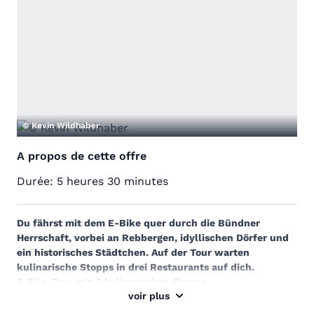
© Kevin Wildhaber
A propos de cette offre
Durée:
5 heures 30 minutes
Du fährst mit dem E-Bike quer durch die Bündner
Herrschaft, vorbei an Rebbergen, idyllischen Dörfer und
ein historisches Städtchen
. Auf der Tour warten
kulinarische Stopps in drei Restaurants auf dich.
E-Bike-Tour mit 3 kulinarischen Stopps
voir plus
Fahrt durch die Bündner Rebberge
Wähle bei der Vorspeise und beim Hauptgang zwischen