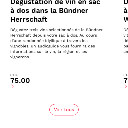
Dégustation de vin en sac
D
à dos dans la Bündner
à
Herrschaft
W
Dégustez trois vins sélectionnés de la Bündner
Dé
Herrschaft depuis votre sac à dos. Au cours
vi
d'une randonnée idyllique à travers les
dé
vignobles, un audioguide vous fournira des
pa
informations sur le vin, la région et les
am
vignerons.
CHF
C
75.00
7
Voir tous