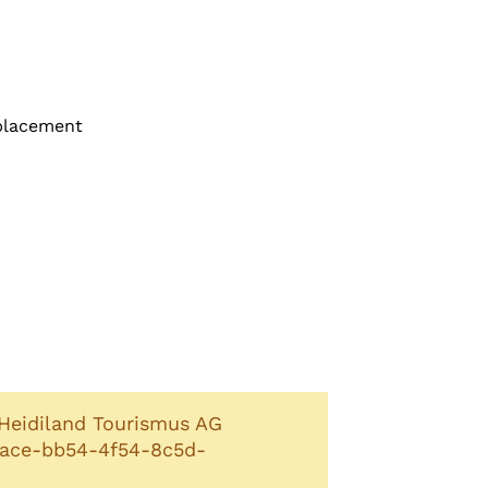
mplacement
Heidiland Tourismus AG
f0ace-bb54-4f54-8c5d-