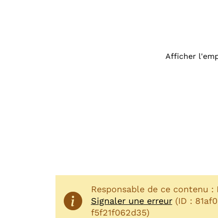
Afficher l'e
Responsable de ce contenu : 
Signaler une erreur
(ID : 81a
f5f21f062d35)