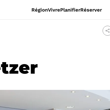
Région
Vivre
Planifier
Réserver
tzer