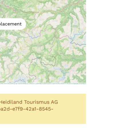
mplacement
Heidiland Tourismus AG
ba2d-e7f9-42a1-8545-