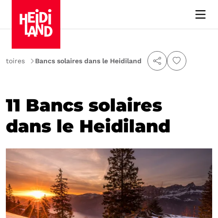
istoires
Bancs solaires dans le Heidiland
11 Bancs solaires
dans le Heidiland